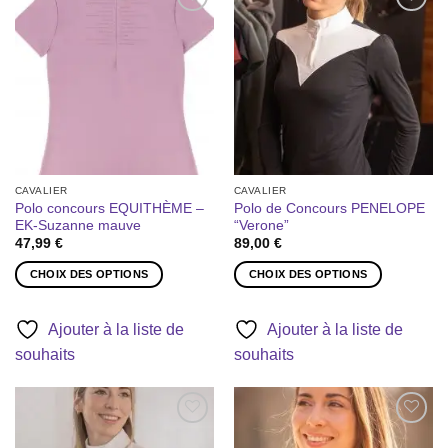
options
peuvent
Ajouter
Ajouter
peuvent
être
à la liste
à la liste
être
de
de
choisies
souhaits
souhaits
choisies
sur
sur
la
la
page
page
du
du
produit
produit
CAVALIER
CAVALIER
Polo concours EQUITHÈME –
Polo de Concours PENELOPE
EK-Suzanne mauve
“Verone”
47,99
€
89,00
€
CHOIX DES OPTIONS
CHOIX DES OPTIONS
Ce
Ce
produit
produit
Ajouter à la liste de
Ajouter à la liste de
a
a
souhaits
souhaits
plusieurs
plusieurs
variations.
variations.
Les
Les
options
options
Ajouter
Ajouter
peuvent
peuvent