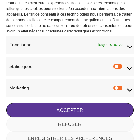
la
page
Pour offrir les meilleures expériences, nous utilisons des technologies
page
telles que les cookies pour stocker et/ou accéder aux informations des
du
appareils. Le fait de consentir à ces technologies nous permettra de traiter
du
produit
des données telles que le comportement de navigation ou les ID uniques
produit
CAVALIER
CAVALIER
sur ce site. Le fait de ne pas consentir ou de retirer son consentement peut
POLO HOMME EQUITHEME
POLO MESH EQUITHEME
avoir un effet négatif sur certaines caractéristiques et fonctions.
MESH EDY BLANC MANCHES
BETTY MANCHES COURTES
COURTES
35,99
€
Fonctionnel
Toujours activé
37,99
€
CHOIX DES OPTIONS
CHOIX DES OPTIONS
Ce
Ce
produit
Statistiques
Ajouter à la liste de
Statisti
produit
a
Ajouter à la liste de
souhaits
a
plusieurs
souhaits
plusieurs
variations.
Marketing
variations.
Marketi
Les
Les
options
1
2
options
peuvent
peuvent
ACCEPTER
être
être
choisies
choisies
REFUSER
sur
Visa
Stripe
MasterCard
sur
la
la
page
ENREGISTRER LES PRÉFÉRENCES
NOTRE HISTOIRE
BLOG
CONTACT
FAQ