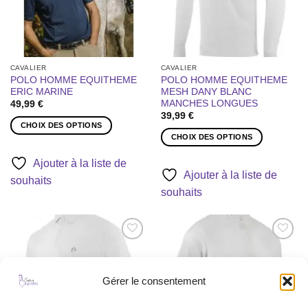
sur
la
la
page
page
du
du
produit
produit
CAVALIER
CAVALIER
POLO HOMME EQUITHEME
POLO HOMME EQUITHEME
ERIC MARINE
MESH DANY BLANC
MANCHES LONGUES
49,99
€
39,99
€
CHOIX DES OPTIONS
CHOIX DES OPTIONS
Ce
Ce
produit
Ajouter à la liste de
produit
a
Ajouter à la liste de
souhaits
a
plusieurs
souhaits
plusieurs
variations.
variations.
Les
Les
options
options
peuvent
Ajouter
Ajouter
peuvent
être
à la liste
à la liste
être
de
de
choisies
souhaits
souhaits
Gérer le consentement
choisies
sur
RUPTURE DE STOCK
sur
la