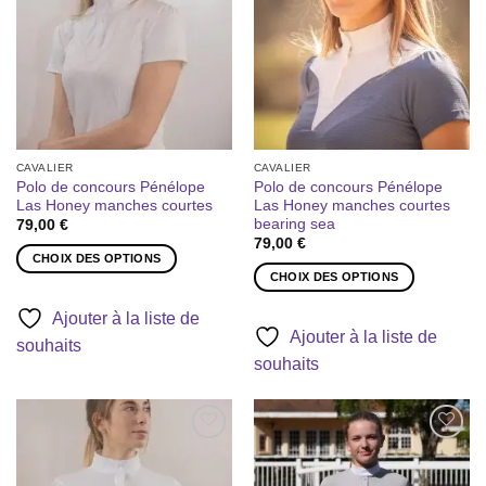
à la liste
à la liste
être
être
de
de
souhaits
souhaits
choisies
choisies
sur
sur
la
la
page
page
du
du
produit
produit
CAVALIER
CAVALIER
Polo de concours Pénélope
Polo de concours Pénélope
Las Honey manches courtes
Las Honey manches courtes
bearing sea
79,00
€
79,00
€
CHOIX DES OPTIONS
CHOIX DES OPTIONS
Ce
Ce
produit
Ajouter à la liste de
produit
a
Ajouter à la liste de
souhaits
a
plusieurs
souhaits
plusieurs
variations.
variations.
Les
Les
options
options
peuvent
Ajouter
Ajouter
peuvent
être
à la liste
à la liste
être
de
de