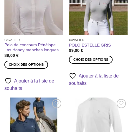
choisies
souhaits
souhaits
choisies
sur
sur
la
la
page
page
du
du
produit
produit
CAVALIER
CAVALIER
Polo de concours Pénélope
POLO ESTELLE GRIS
Las Honey manches longues
99,00
€
89,00
€
CHOIX DES OPTIONS
CHOIX DES OPTIONS
Ce
Ce
produit
Ajouter à la liste de
produit
a
Ajouter à la liste de
souhaits
a
plusieurs
souhaits
plusieurs
variations.
variations.
Les
Les
options
options
peuvent
Ajouter
Ajouter
peuvent
être
à la liste
à la liste
être
de
de
choisies
souhaits
souhaits
choisies
sur