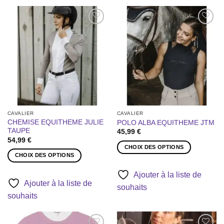
Ajouter
Ajouter
à la liste
à la liste
de
de
souhaits
souhaits
CAVALIER
CAVALIER
CHEMISE EQUITHEME JULIE
POLO ALBA EQUITHEME JTM
TAUPE
45,99
€
54,99
€
CHOIX DES OPTIONS
CHOIX DES OPTIONS
Ce
Ce
produit
Ajouter à la liste de
produit
a
Ajouter à la liste de
souhaits
a
plusieurs
souhaits
plusieurs
variations.
variations.
Les
Les
options