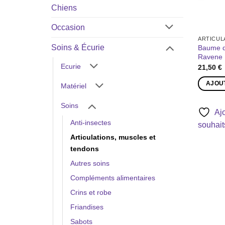
Chiens
Occasion
Soins & Écurie
Baume d
Ravene
Ecurie
21,50
€
AJOU
Matériel
Soins
Ajo
Anti-insectes
souhait
Articulations, muscles et
tendons
Autres soins
Compléments alimentaires
Crins et robe
Friandises
Sabots