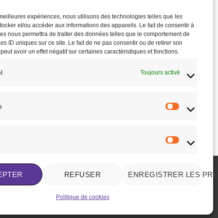
s meilleures expériences, nous utilisons des technologies telles que les
tocker et/ou accéder aux informations des appareils. Le fait de consentir à
es nous permettra de traiter des données telles que le comportement de
es ID uniques sur ce site. Le fait de ne pas consentir ou de retirer son
ut avoir un effet négatif sur certaines caractéristiques et fonctions.
l
Toujours activé
s
Statistique
Marketing
EPTER
REFUSER
ENREGISTRER LES PR
KIES (UE)
MENTIONS LÉGALES
Politique de cookies