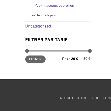
Yeux, naseaux et oreilles
Textile intelligent
Uncategorized
FILTRER PAR TARIF
Prix
Prix
Prix :
20 €
—
30 €
FILTRER
min
max
NOTRE HISTOIRE
BLOG
CON