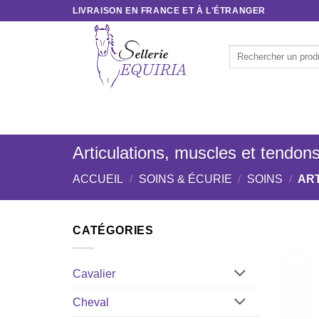
Passer
LIVRAISON EN FRANCE ET À L'ÉTRANGER
au
contenu
Recherche
pour :
ACCUEIL
CAVALIER
CHEVAL
SOINS & 
Articulations, muscles et tendon
ACCUEIL
/
SOINS & ÉCURIE
/
SOINS
/
ART
CATÉGORIES
Cavalier
Cheval