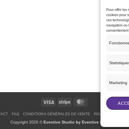
Pour offrir le
cookies pour s
ces technologi
navigation ou l
consentement pe
Fonctionne
Statistique
Marketing
Visa
Stripe
MasterCard
ACC
TACT
FAQ
CONDITIONS GÉNÉRALES DE VENTE
POLITIQUE DE COO
Copyright 2026 ©
Eventive Studio by Eventive Creations