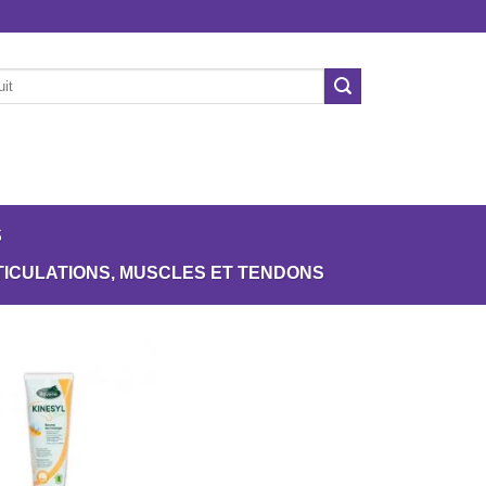
ÉCURIE
CHIENS
NOS MARQUES
OCCASION
s
ICULATIONS, MUSCLES ET TENDONS
Ajouter
à la liste
de
souhaits