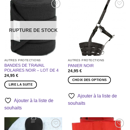
Ajouter
Ajouter
à la liste
à la liste
de
de
souhaits
souhaits
RUPTURE DE STOCK
AUTRES PROTECTIONS
AUTRES PROTECTIONS
BANDES DE TRAVAIL
PANIER NOIR
POLAIRES NOIR – LOT DE 4
24,95
€
24,95
€
CHOIX DES OPTIONS
LIRE LA SUITE
Ce
produit
Ajouter à la liste de
a
Ajouter à la liste de
souhaits
plusieurs
souhaits
variations.
Les
options
peuvent