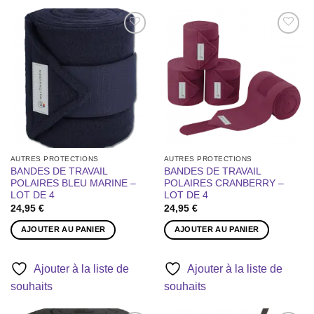
Ajouter
Ajouter
à la liste
à la liste
de
de
souhaits
souhaits
AUTRES PROTECTIONS
AUTRES PROTECTIONS
BANDES DE TRAVAIL
BANDES DE TRAVAIL
POLAIRES BLEU MARINE –
POLAIRES CRANBERRY –
LOT DE 4
LOT DE 4
24,95
€
24,95
€
AJOUTER AU PANIER
AJOUTER AU PANIER
Ajouter à la liste de
Ajouter à la liste de
souhaits
souhaits