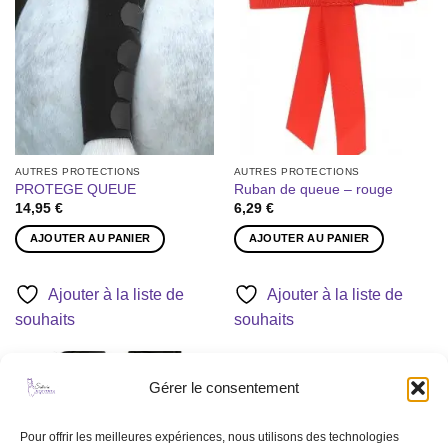
Ajouter
Ajouter
être
à la liste
à la liste
de
de
choisies
souhaits
souhaits
sur
la
page
du
produit
AUTRES PROTECTIONS
AUTRES PROTECTIONS
PROTEGE QUEUE
Ruban de queue – rouge
14,95
€
6,29
€
AJOUTER AU PANIER
AJOUTER AU PANIER
Ajouter à la liste de
Ajouter à la liste de
souhaits
souhaits
Gérer le consentement
Ajouter
à la liste
de
Pour offrir les meilleures expériences, nous utilisons des technologies
souhaits