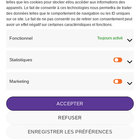
telles que les cookies pour stocker et/ou accéder aux informations des
appareils. Le fait de consentir à ces technologies nous permettra de traiter
des données telles que le comportement de navigation ou les ID uniques
sur ce site. Le fait de ne pas consentir ou de retirer son consentement peut
avoir un effet négatif sur certaines caractéristiques et fonctions.
AUTRES PROTECTIONS
Fonctionnel
Toujours activé
STABLE BOOTS BACK ON
TRACK “ROYAL”
99,90
€
Statistiques
Statisti
CHOIX DES OPTIONS
Ce
produit
Ajouter à la liste de
Marketing
a
Marketi
souhaits
plusieurs
variations.
ACCEPTER
Les
options
peuvent
REFUSER
Visa
Stripe
MasterCard
être
choisies
ENREGISTRER LES PRÉFÉRENCES
NOTRE HISTOIRE
BLOG
CONTACT
FAQ
CONDITIONS GÉNÉRALES DE VENTE
sur