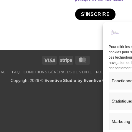
S’INSCRIRE
Pour offrir le
cookies pour s
ces technologi
Visa
Stripe
MasterCard
navigation ou l
consentement pe
TACT
FAQ
CONDITIONS GÉNÉRALES DE VENTE
POLITIQUE DE COO
Copyright 2026 ©
Eventive Studio by Eventive Creations
Fonctionne
Statistique
Marketing