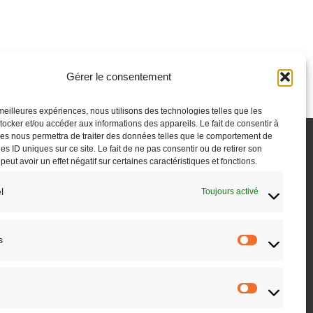
Gérer le consentement
s meilleures expériences, nous utilisons des technologies telles que les
tocker et/ou accéder aux informations des appareils. Le fait de consentir à
es nous permettra de traiter des données telles que le comportement de
es ID uniques sur ce site. Le fait de ne pas consentir ou de retirer son
ut avoir un effet négatif sur certaines caractéristiques et fonctions.
KIES (UE)
MENTIONS LÉGALES
l
Toujours activé
s
Statistique
Marketing