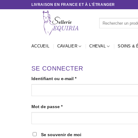
Passer
LIVRAISON EN FRANCE ET À L'ÉTRANGER
au
contenu
Recherche
pour :
ACCUEIL
CAVALIER
CHEVAL
SOINS & 
SE CONNECTER
Obligatoire
Identifiant ou e-mail
*
Obligatoire
Mot de passe
*
Se souvenir de moi