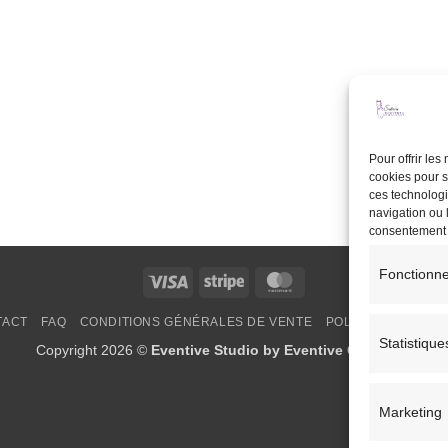
Pour offrir le
cookies pour s
ces technologi
navigation ou l
consentement pe
Fonctionne
Visa
Stripe
MasterCard
TACT
FAQ
CONDITIONS GÉNÉRALES DE VENTE
POLITIQUE DE COO
Statistique
Copyright 2026 ©
Eventive Studio by Eventive Creations
Marketing