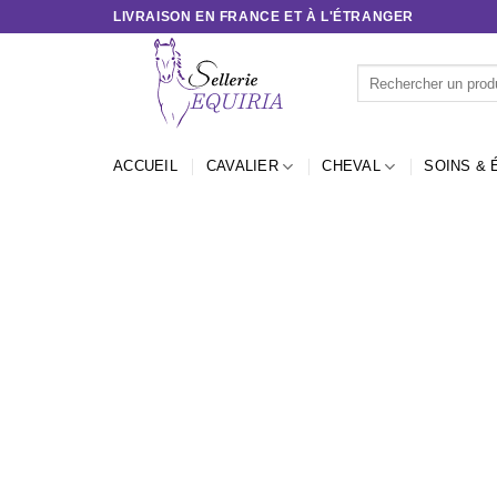
Passer
LIVRAISON EN FRANCE ET À L'ÉTRANGER
au
contenu
Recherche
pour :
ACCUEIL
CAVALIER
CHEVAL
SOINS & 