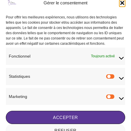
Ajouter
Ajouter
Gérer le consentement
peuvent
être
à la liste
à la liste
être
de
de
choisies
souhaits
souhaits
choisies
Pour offrir les meilleures expériences, nous utilisons des technologies
sur
sur
telles que les cookies pour stocker et/ou accéder aux informations des
la
appareils. Le fait de consentir à ces technologies nous permettra de traiter
la
page
des données telles que le comportement de navigation ou les ID uniques
page
du
sur ce site. Le fait de ne pas consentir ou de retirer son consentement peut
du
produit
avoir un effet négatif sur certaines caractéristiques et fonctions.
produit
CHEVAL
CHEVAL
SOUS-COUVERTURE
SOUS-COUVERTURE
Fonctionnel
Toujours activé
EQUITHÈME – CLASSIC –
EQUITHÈME – CLASSIC –
200GR
50GR
51,90
€
41,90
€
Statistiques
Statisti
CHOIX DES OPTIONS
CHOIX DES OPTIONS
Ce
Ce
produit
produit
Ajouter à la liste de
Ajouter à la liste de
Marketing
a
a
Marketi
souhaits
souhaits
plusieurs
plusieurs
variations.
variations.
ACCEPTER
Les
Les
options
options
peuvent
peuvent
REFUSER