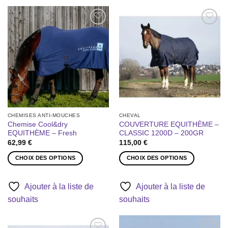
Ajouter
Ajouter
à la liste
à la liste
de
de
souhaits
souhaits
CHEMISES ANTI-MOUCHES
CHEVAL
Chemise Cool&dry
COUVERTURE EQUITHÈME –
EQUITHÈME – Fresh
CLASSIC 1200D – 200GR
62,99
€
115,00
€
CHOIX DES OPTIONS
CHOIX DES OPTIONS
Ce
Ce
produit
produit
Ajouter à la liste de
Ajouter à la liste de
a
a
souhaits
souhaits
plusieurs
plusieurs
variations.
variations.
Les
Les