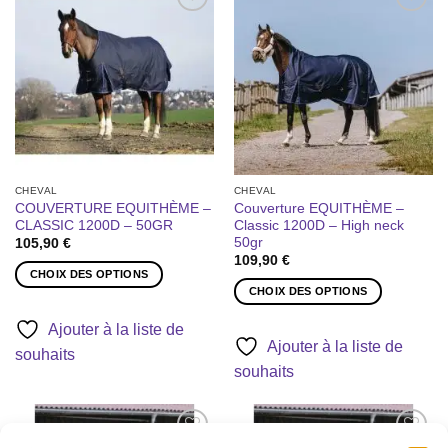
options
options
Ajouter
Ajouter
peuvent
peuvent
à la liste
à la liste
être
être
de
de
souhaits
souhaits
choisies
choisies
sur
sur
la
la
page
page
du
du
produit
produit
CHEVAL
CHEVAL
COUVERTURE EQUITHÈME –
Couverture EQUITHÈME –
CLASSIC 1200D – 50GR
Classic 1200D – High neck
50gr
105,90
€
109,90
€
CHOIX DES OPTIONS
CHOIX DES OPTIONS
Ce
Ce
produit
Ajouter à la liste de
produit
a
Ajouter à la liste de
souhaits
a
plusieurs
souhaits
plusieurs
variations.
variations.
Les
Les
options
options
peuvent