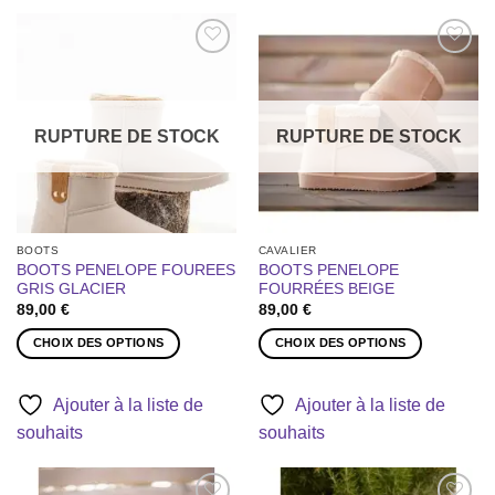
Ajouter
Ajouter
à la liste
à la liste
de
de
souhaits
souhaits
RUPTURE DE STOCK
RUPTURE DE STOCK
BOOTS
CAVALIER
BOOTS PENELOPE FOUREES
BOOTS PENELOPE
GRIS GLACIER
FOURRÉES BEIGE
89,00
€
89,00
€
CHOIX DES OPTIONS
CHOIX DES OPTIONS
Ce
Ce
produit
produit
Ajouter à la liste de
Ajouter à la liste de
a
a
souhaits
souhaits
plusieurs
plusieurs
variations.
variations.
Les
Les