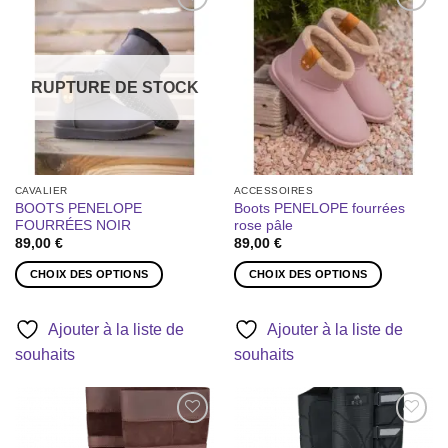
options
options
Ajouter
Ajouter
peuvent
peuvent
à la liste
à la liste
être
être
de
de
souhaits
souhaits
choisies
choisies
RUPTURE DE STOCK
sur
sur
la
la
page
page
du
du
produit
produit
CAVALIER
ACCESSOIRES
BOOTS PENELOPE
Boots PENELOPE fourrées
FOURRÉES NOIR
rose pâle
89,00
€
89,00
€
CHOIX DES OPTIONS
CHOIX DES OPTIONS
Ce
Ce
produit
produit
Ajouter à la liste de
Ajouter à la liste de
a
a
souhaits
souhaits
plusieurs
plusieurs
variations.
variations.
Les
Les
options
options
Ajouter
Ajouter
peuvent
peuvent