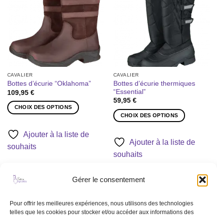
à la liste
à la liste
être
être
de
de
souhaits
souhaits
choisies
choisies
sur
sur
la
la
page
page
du
du
produit
produit
CAVALIER
CAVALIER
Bottes d’écurie thermiques
Bottes d’écurie “Oklahoma”
“Essential”
109,95
€
59,95
€
CHOIX DES OPTIONS
CHOIX DES OPTIONS
Ce
Ce
produit
Ajouter à la liste de
produit
a
Ajouter à la liste de
souhaits
a
plusieurs
souhaits
plusieurs
variations.
variations.
Les
Les
Gérer le consentement
options
options
peuvent
Ajouter
peuvent
être
à la liste
Pour offrir les meilleures expériences, nous utilisons des technologies
être
de
choisies
telles que les cookies pour stocker et/ou accéder aux informations des
souhaits