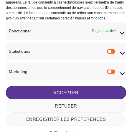
choisies
sur
appareils. Le fait de consentir à ces technologies nous permettra de traiter
sur
des données telles que le comportement de navigation ou les ID uniques
la
la
sur ce site. Le fait de ne pas consentir ou de retirer son consentement peut
page
avoir un effet négatif sur certaines caractéristiques et fonctions.
page
du
du
produit
Fonctionnel
Toujours activé
produit
BOOTS
Bottes PENELOPE “Jessica”
69,00
€
Statistiques
Statisti
CHOIX DES OPTIONS
Ce
produit
Ajouter à la liste de
Marketing
a
Marketi
souhaits
plusieurs
variations.
ACCEPTER
Les
options
peuvent
REFUSER
Visa
Stripe
MasterCard
être
choisies
ENREGISTRER LES PRÉFÉRENCES
NOTRE HISTOIRE
BLOG
CONTACT
FAQ
CONDITIONS GÉNÉRALES DE VENTE
sur
POLITIQUE DE COOKIES (UE)
MENTIONS LÉGALES
la