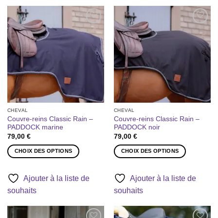
Ajouter
Ajouter
à la liste
à la liste
de
de
souhaits
souhaits
CHEVAL
CHEVAL
Couvre-reins Classic Rain –
Couvre-reins Classic Rain –
PADDOCK marine
PADDOCK noir
79,00
€
79,00
€
CHOIX DES OPTIONS
CHOIX DES OPTIONS
Ce
Ce
produit
produit
Ajouter à la liste de
Ajouter à la liste de
a
a
souhaits
souhaits
plusieurs
plusieurs
variations.
variations.
Les
Les