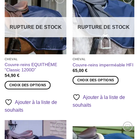
options
options
Ajouter
Ajouter
peuvent
peuvent
à la liste
à la liste
être
être
de
de
souhaits
souhaits
choisies
choisies
RUPTURE DE STOCK
RUPTURE DE STOCK
sur
sur
la
la
page
page
du
du
produit
produit
CHEVAL
CHEVAL
Couvre-reins EQUITHÈME
Couvre-reins imperméable HFI
“Classic 1200D”
65,00
€
54,90
€
CHOIX DES OPTIONS
CHOIX DES OPTIONS
Ce
Ce
produit
Ajouter à la liste de
produit
a
Ajouter à la liste de
souhaits
a
plusieurs
souhaits
plusieurs
variations.
variations.
Les
Les
options
options
peuvent
Ajouter
Ajouter
peuvent