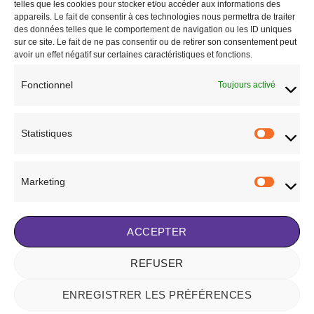
choisies
choisies
telles que les cookies pour stocker et/ou accéder aux informations des
RUPTURE DE STOCK
sur
sur
appareils. Le fait de consentir à ces technologies nous permettra de traiter
des données telles que le comportement de navigation ou les ID uniques
la
la
sur ce site. Le fait de ne pas consentir ou de retirer son consentement peut
page
page
avoir un effet négatif sur certaines caractéristiques et fonctions.
du
du
produit
produit
CHEVAL
CHEVAL
Fonctionnel
Toujours activé
HFI “VELVET” – Couvre-reins
HFI “VELVET” – Couvre-reins
polaire gris
polaire noir
44,00
€
44,00
€
Statistiques
Statisti
CHOIX DES OPTIONS
CHOIX DES OPTIONS
Ce
Ce
produit
produit
Ajouter à la liste de
Ajouter à la liste de
Marketing
a
a
Marketi
souhaits
souhaits
plusieurs
plusieurs
variations.
variations.
ACCEPTER
Les
Les
options
options
peuvent
peuvent
REFUSER
Visa
Stripe
MasterCard
être
être
choisies
choisies
ENREGISTRER LES PRÉFÉRENCES
NOTRE HISTOIRE
BLOG
CONTACT
FAQ
CONDITIONS GÉNÉRALES DE VENTE
sur
sur