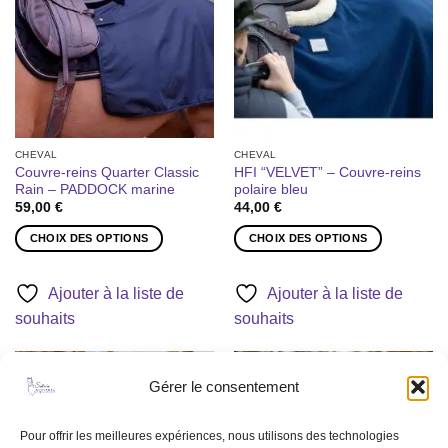
être
à la liste
à la liste
être
de
de
choisies
souhaits
souhaits
choisies
sur
sur
la
la
page
page
du
du
produit
produit
CHEVAL
CHEVAL
Couvre-reins Quarter Classic
HFI “VELVET” – Couvre-reins
Rain – PADDOCK marine
polaire bleu
59,00
€
44,00
€
CHOIX DES OPTIONS
CHOIX DES OPTIONS
Ce
Ce
produit
produit
Ajouter à la liste de
Ajouter à la liste de
a
a
souhaits
souhaits
plusieurs
plusieurs
variations.
variations.
Les
Les
Gérer le consentement
options
options
Ajouter
Ajouter
peuvent
peuvent
à la liste
à la liste
être
être
de
de
Pour offrir les meilleures expériences, nous utilisons des technologies
souhaits
souhaits