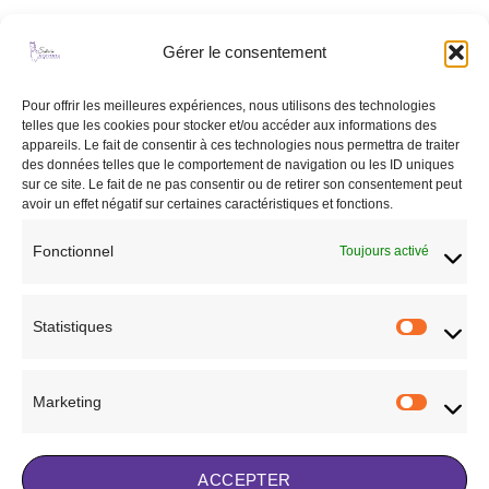
Gérer le consentement
Ajouter
à la liste
de
Pour offrir les meilleures expériences, nous utilisons des technologies
souhaits
telles que les cookies pour stocker et/ou accéder aux informations des
appareils. Le fait de consentir à ces technologies nous permettra de traiter
des données telles que le comportement de navigation ou les ID uniques
sur ce site. Le fait de ne pas consentir ou de retirer son consentement peut
avoir un effet négatif sur certaines caractéristiques et fonctions.
CHEVAL
Fonctionnel
Toujours activé
Tapis de dressage Antarès
Blanc
90,00
€
Statistiques
Statisti
AJOUTER AU PANIER
Ajouter à la liste de
Marketing
Marketi
souhaits
ACCEPTER