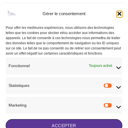
Gérer le consentement
Ajouter
Ajouter
à la liste
à la liste
de
de
Pour offrir les meilleures expériences, nous utilisons des technologies
souhaits
souhaits
telles que les cookies pour stocker et/ou accéder aux informations des
appareils. Le fait de consentir à ces technologies nous permettra de traiter
des données telles que le comportement de navigation ou les ID uniques
sur ce site. Le fait de ne pas consentir ou de retirer son consentement peut
avoir un effet négatif sur certaines caractéristiques et fonctions.
ACCESSOIRES AIRBAGS
ACCESSOIRES
Fonctionnel
Toujours activé
Cartouche Airbag compatible
Cartouche de rechange Airbag
“Airsafe”
SPARK
25,00
€
24,99
€
Statistiques
Statisti
CHOIX DES OPTIONS
CHOIX DES OPTIONS
Ce
Ce
produit
produit
Ajouter à la liste de
Ajouter à la liste de
Marketing
a
a
Marketi
souhaits
souhaits
plusieurs
plusieurs
variations.
variations.
ACCEPTER
Les
Les