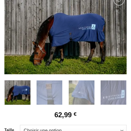
Ajouter
à la liste
de
souhaits
62,99
€
Taille