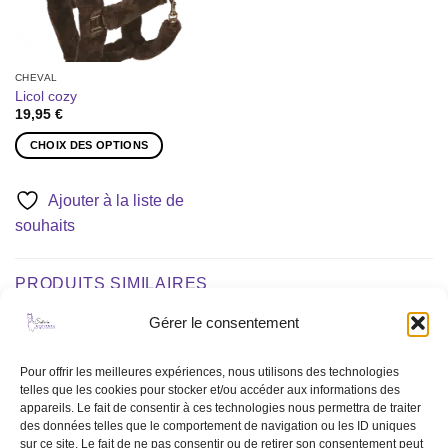
CHEVAL
Licol cozy
19,95
€
CHOIX DES OPTIONS
Ce
produit
Ajouter à la liste de
a
souhaits
plusieurs
variations.
Les
PRODUITS SIMILAIRES
options
peuvent
Gérer le consentement
être
choisies
Ajouter
Ajouter
Pour offrir les meilleures expériences, nous utilisons des technologies
sur
à la liste
à la liste
telles que les cookies pour stocker et/ou accéder aux informations des
de
de
la
appareils. Le fait de consentir à ces technologies nous permettra de traiter
souhaits
souhaits
page
des données telles que le comportement de navigation ou les ID uniques
du
sur ce site. Le fait de ne pas consentir ou de retirer son consentement peut