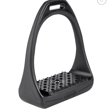
Ajouter
à la liste
de
souhaits