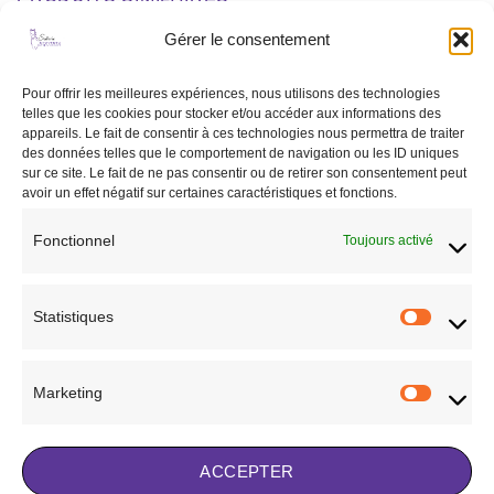
options
peuvent
Gérer le consentement
être
choisies
Ajouter
Ajouter
Pour offrir les meilleures expériences, nous utilisons des technologies
sur
à la liste
à la liste
telles que les cookies pour stocker et/ou accéder aux informations des
de
de
la
appareils. Le fait de consentir à ces technologies nous permettra de traiter
souhaits
souhaits
page
des données telles que le comportement de navigation ou les ID uniques
RUPTURE DE STOCK
du
sur ce site. Le fait de ne pas consentir ou de retirer son consentement peut
avoir un effet négatif sur certaines caractéristiques et fonctions.
produit
Fonctionnel
Toujours activé
CHEVAL
CHEVAL
Protège boulet Zandona
Licol Grooming HFI cuir noir
Carbon chic
73,00
€
Statistiques
Statisti
159,90
€
CHOIX DES OPTIONS
CHOIX DES OPTIONS
Ce
Ce
Marketing
produit
Marketi
Ajouter à la liste de
produit
a
Ajouter à la liste de
souhaits
a
plusieurs
souhaits
plusieurs
variations.
ACCEPTER
variations.
Les