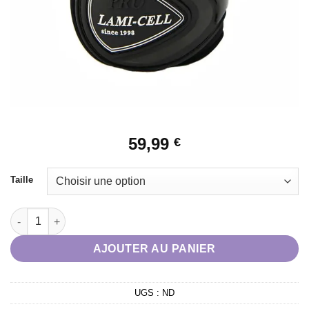
59,99
€
Taille
quantité de Guêtres Lamicell Elite noir
AJOUTER AU PANIER
UGS :
ND