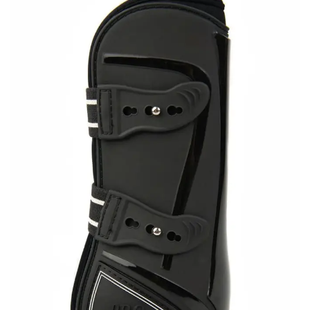
Ajouter
à la liste
de
souhaits