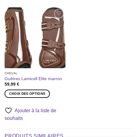
Ajouter
à la liste
de
souhaits
CHEVAL
Guêtres Lamicell Elite marron
59,99
€
CHOIX DES OPTIONS
Ce
produit
Ajouter à la liste de
a
souhaits
plusieurs
variations.
Les
PRODUITS SIMILAIRES