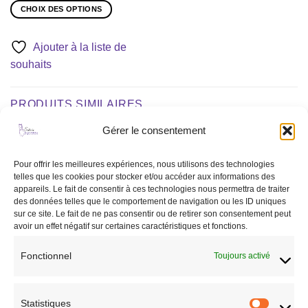
CHOIX DES OPTIONS
Ce
produit
Ajouter à la liste de
a
souhaits
plusieurs
variations.
Les
PRODUITS SIMILAIRES
options
peuvent
Gérer le consentement
être
choisies
Ajouter
Ajouter
Pour offrir les meilleures expériences, nous utilisons des technologies
sur
à la liste
à la liste
telles que les cookies pour stocker et/ou accéder aux informations des
de
de
la
appareils. Le fait de consentir à ces technologies nous permettra de traiter
souhaits
souhaits
page
des données telles que le comportement de navigation ou les ID uniques
du
sur ce site. Le fait de ne pas consentir ou de retirer son consentement peut
avoir un effet négatif sur certaines caractéristiques et fonctions.
produit
Fonctionnel
Toujours activé
CHEVAL
CHEVAL
Protège boulet Zandona
Licol cozy
Sensitive + marron
19,95
€
Statistiques