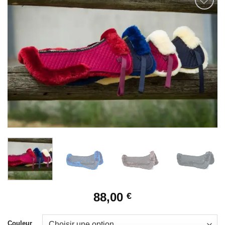
Ajouter
à la liste
de
souhaits
88,00
€
Couleur