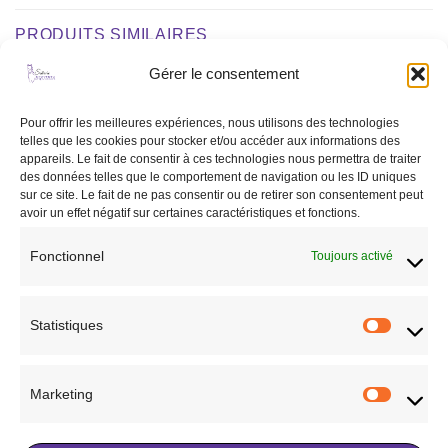
PRODUITS SIMILAIRES
Gérer le consentement
Ajouter
Ajouter
Pour offrir les meilleures expériences, nous utilisons des technologies
à la liste
à la liste
telles que les cookies pour stocker et/ou accéder aux informations des
de
de
appareils. Le fait de consentir à ces technologies nous permettra de traiter
souhaits
souhaits
des données telles que le comportement de navigation ou les ID uniques
RUPTURE DE STOCK
sur ce site. Le fait de ne pas consentir ou de retirer son consentement peut
avoir un effet négatif sur certaines caractéristiques et fonctions.
Fonctionnel
Toujours activé
CHEVAL
CHEVAL
Martingale à anneaux HFI noir
Protège boulet basic
39,00
€
21,95
€
Statistiques
Statisti
CHOIX DES OPTIONS
CHOIX DES OPTIONS
Ce
Ce
Marketing
produit
produit
Marketi
Ajouter à la liste de
Ajouter à la liste de
a
a
souhaits
souhaits
plusieurs
plusieurs