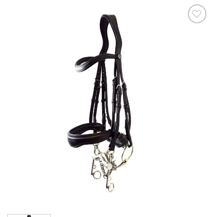
Ajouter
à la liste
de
souhaits