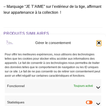
– Marquage “JE T’AIME” sur l’extérieur de la tige, affirmant
leur appartenance à la collection !
PRODUITS SIMILAIRES
Gérer le consentement
Ajouter
Ajouter
Pour offrir les meilleures expériences, nous utilisons des technologies
à la liste
à la liste
telles que les cookies pour stocker et/ou accéder aux informations des
de
de
appareils. Le fait de consentir à ces technologies nous permettra de traiter
souhaits
souhaits
des données telles que le comportement de navigation ou les ID uniques
sur ce site. Le fait de ne pas consentir ou de retirer son consentement peut
avoir un effet négatif sur certaines caractéristiques et fonctions.
Fonctionnel
Toujours activé
ACCESSOIRES
ACCESSOIRES
Chaussettes Jelly GEM noir
CHAUSSETTES ANTARÈS
paillettes
15,00
€
Statistiques
Statisti
29,00
€