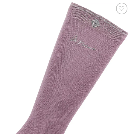
Ajouter
à la liste
de
souhaits