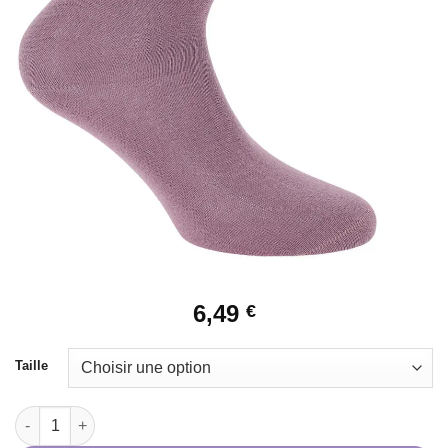
6,49
€
Taille
quantité de Chaussettes Je t'aime EQUITHÈME - EK- mauve