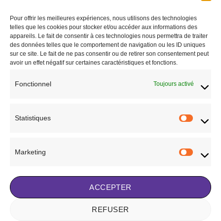
Pour offrir les meilleures expériences, nous utilisons des technologies
Ajouter
Ajouter
telles que les cookies pour stocker et/ou accéder aux informations des
à la liste
à la liste
appareils. Le fait de consentir à ces technologies nous permettra de traiter
de
de
des données telles que le comportement de navigation ou les ID uniques
souhaits
souhaits
sur ce site. Le fait de ne pas consentir ou de retirer son consentement peut
avoir un effet négatif sur certaines caractéristiques et fonctions.
Fonctionnel
Toujours activé
CHEVAL
CAVALIER
Rênes rembourées
Pantalon Equithème
Statistiques
Statisti
80,00
€
5,00
€
AJOUTER AU PANIER
AJOUTER AU PANIER
Marketing
Marketi
Ajouter à la liste de
Ajouter à la liste de
souhaits
souhaits
ACCEPTER
REFUSER
Visa
Stripe
MasterCard