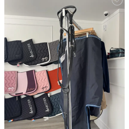
Ajouter
à la liste
de
souhaits