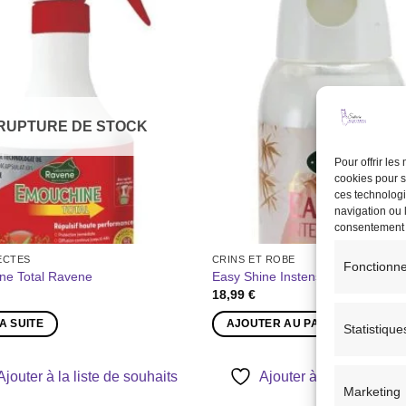
Ajouter
à la liste
de
souhaits
RUPTURE DE STOCK
Pour offrir le
cookies pour s
ces technologi
navigation ou l
consentement pe
ECTES
CRINS ET ROBE
Fonctionne
ne Total Ravene
Easy Shine Instense Ravene
18,99
€
LA SUITE
AJOUTER AU PANIER
Statistique
Ajouter à la liste de souhaits
Ajouter à la liste de so
Marketing