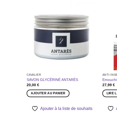
Ajouter
Ajouter
à la liste
à la liste
de
de
souhaits
souhaits
OCK
CAVALIER
ANTI-INS
 CHARLEE’S
SAVON GLYCÉRINÉ ANTARÈS
Emouchi
20,00
€
27,99
€
AJOUTER AU PANIER
LIRE 
Ajouter à la liste de souhaits
e souhaits