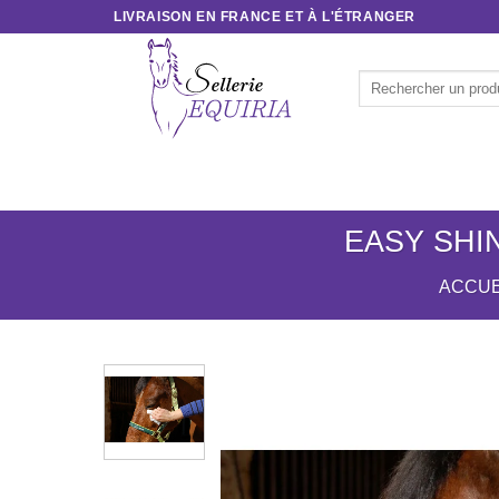
Passer
LIVRAISON EN FRANCE ET À L'ÉTRANGER
au
contenu
Recherche
pour :
ACCUEIL
CAVALIER
CHEVAL
SOINS & 
EASY SHI
ACCUE