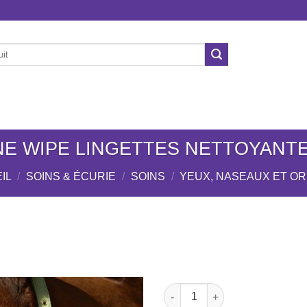
ÉCURIE
CHIENS
NOS MARQUES
OCCASION
NE WIPE LINGETTES NETTOYANT
IL
/
SOINS & ÉCURIE
/
SOINS
/
YEUX, NASEAUX ET OR
Ajouter
à la liste
quantité de EASY SHINE WI
de