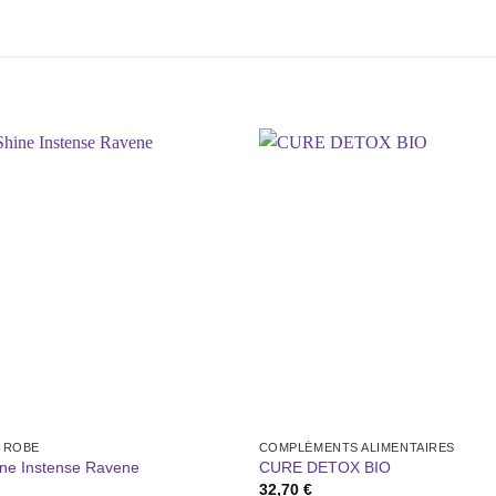
Ajouter
à la liste
de
souhaits
T ROBE
COMPLÉMENTS ALIMENTAIRES
ne Instense Ravene
CURE DETOX BIO
32,70
€