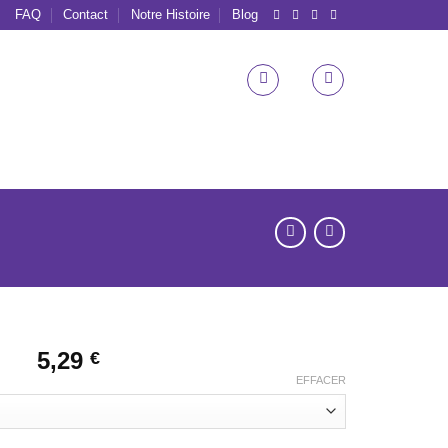
FAQ
Contact
Notre Histoire
Blog
5,29
€
EFFACER