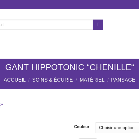
ÉCURIE
CHIENS
NOS MARQUES
OCCASION
GANT HIPPOTONIC “CHENILLE“
ACCUEIL
/
SOINS & ÉCURIE
/
MATÉRIEL
/
PANSAGE
Ajouter
Couleur
à la liste
de