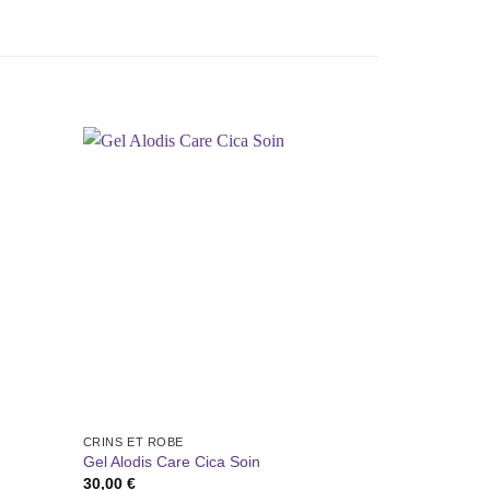
Ajouter
Ajouter
à la liste
à la liste
de
de
souhaits
souhaits
CRINS ET ROBE
COMPLÉMENTS
Gel Alodis Care Cica Soin
UNIKA “Preq
30,00
€
42,99
€