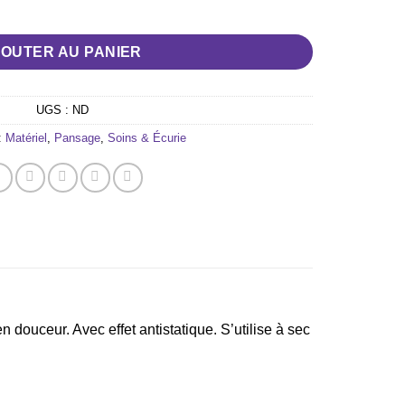
C “CHENILLE“
JOUTER AU PANIER
UGS :
ND
:
Matériel
,
Pansage
,
Soins & Écurie
n douceur. Avec effet antistatique. S’utilise à sec