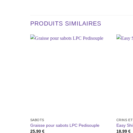
PRODUITS SIMILAIRES
Ajouter
à la liste
de
souhaits
SABOTS
CRINS E
Graisse pour sabots LPC Pedisouple
Easy Shi
25,90
€
18,99
€