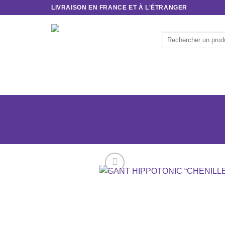
Passer
LIVRAISON EN FRANCE ET À L'ÉTRANGER
au
contenu
Recherche
pour :
ACCUEIL
CAVALIER
CHEVAL
SOINS & 