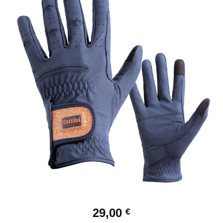
Ajouter
à la liste
de
souhaits
29,00
€