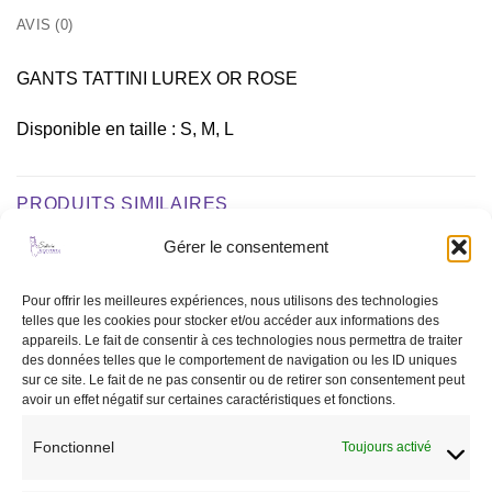
AVIS (0)
GANTS TATTINI LUREX OR ROSE
Disponible en taille : S, M, L
PRODUITS SIMILAIRES
Gérer le consentement
Ajouter
Ajouter
Pour offrir les meilleures expériences, nous utilisons des technologies
à la liste
à la liste
telles que les cookies pour stocker et/ou accéder aux informations des
de
de
appareils. Le fait de consentir à ces technologies nous permettra de traiter
souhaits
souhaits
des données telles que le comportement de navigation ou les ID uniques
RUPTURE DE STOCK
RUPTURE DE STOCK
sur ce site. Le fait de ne pas consentir ou de retirer son consentement peut
avoir un effet négatif sur certaines caractéristiques et fonctions.
Fonctionnel
Toujours activé
CAVALIER
ACCESSOIRES