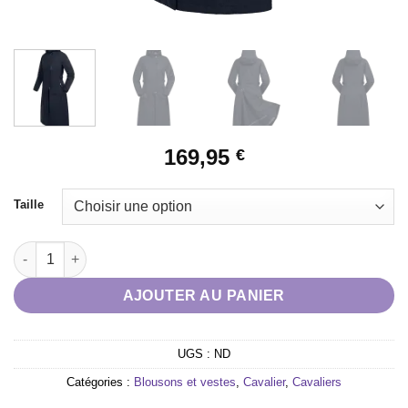
169,95
€
Taille
quantité de Manteau de pluie imperméable Fehmarn bleu profo
AJOUTER AU PANIER
UGS :
ND
Catégories :
Blousons et vestes
,
Cavalier
,
Cavaliers