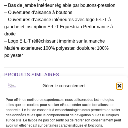
– Bas de jambe intérieur réglable par boutons-pression
– Ouvertures d’aisance à boutons
– Ouvertures d’aisance intérieures avec logo E·L·T à
gauche et inscription E·L·T Equestrian Performance à
droite
– Logo E·L·T réfléchissant imprimé sur la manche
Matière extérieure: 100% polyester, doublure: 100%
polyester
PRODUITS SIMILAIRES
Gérer le consentement
Ajouter
Ajouter
Pour offrir les meilleures expériences, nous utilisons des technologies
à la liste
à la liste
telles que les cookies pour stocker et/ou accéder aux informations des
de
de
appareils. Le fait de consentir à ces technologies nous permettra de traiter
souhaits
souhaits
des données telles que le comportement de navigation ou les ID uniques
sur ce site. Le fait de ne pas consentir ou de retirer son consentement peut
avoir un effet négatif sur certaines caractéristiques et fonctions.