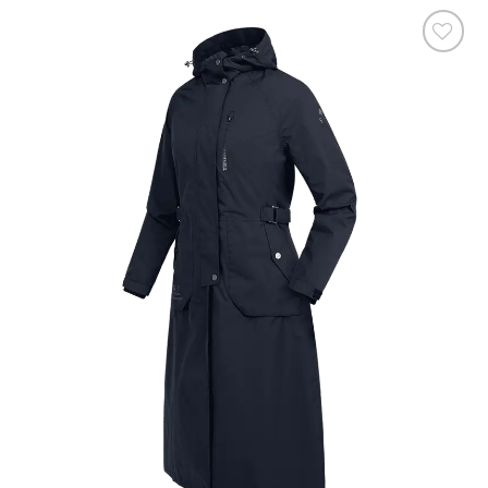
Ajouter
à la liste
de
souhaits