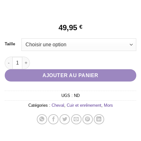
49,95
€
Taille
quantité de MORS DOUBLE BRISURE À ROULEAU HAPPY MOU
AJOUTER AU PANIER
UGS :
ND
Catégories :
Cheval
,
Cuir et enrênement
,
Mors