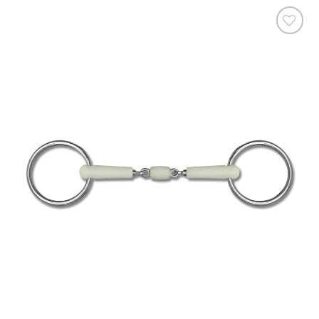
Ajouter
à la liste
de
souhaits