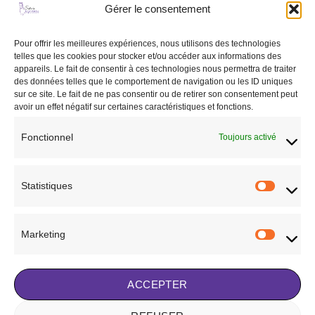
Gérer le consentement
Ajouter
Ajouter
Pour offrir les meilleures expériences, nous utilisons des technologies
à la liste
à la liste
telles que les cookies pour stocker et/ou accéder aux informations des
de
de
appareils. Le fait de consentir à ces technologies nous permettra de traiter
souhaits
souhaits
des données telles que le comportement de navigation ou les ID uniques
sur ce site. Le fait de ne pas consentir ou de retirer son consentement peut
avoir un effet négatif sur certaines caractéristiques et fonctions.
Fonctionnel
Toujours activé
CHEVAL
CHEVAL
Protège boulet Zandona
Martingale professional
Sensitive + marron
WALDHAUSEN X-line
Statistiques
Statisti
97,90
€
54,95
€
CHOIX DES OPTIONS
CHOIX DES OPTIONS
Ce
Ce
Marketing
Marketi
produit
produit
Ajouter à la liste de
Ajouter à la liste de
a
a
souhaits
souhaits
plusieurs
plusieurs
ACCEPTER
variations.
variations.
Les
Les