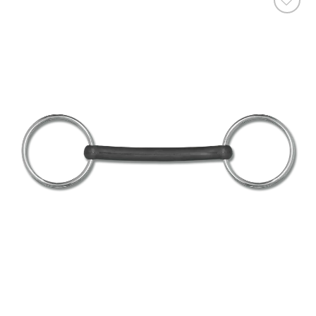
Ajouter
à la liste
de
souhaits