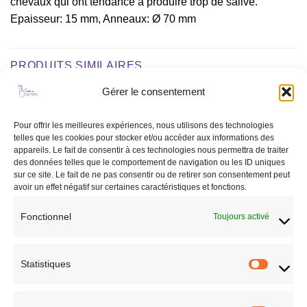
chevaux qui ont tendance à produire trop de salive.
Epaisseur: 15 mm, Anneaux: Ø 70 mm
PRODUITS SIMILAIRES
Gérer le consentement
Ajouter
Ajouter
Pour offrir les meilleures expériences, nous utilisons des technologies
à la liste
à la liste
telles que les cookies pour stocker et/ou accéder aux informations des
de
de
appareils. Le fait de consentir à ces technologies nous permettra de traiter
souhaits
souhaits
des données telles que le comportement de navigation ou les ID uniques
RUPTURE DE STOCK
sur ce site. Le fait de ne pas consentir ou de retirer son consentement peut
avoir un effet négatif sur certaines caractéristiques et fonctions.
Fonctionnel
Toujours activé
CHEVAL
CHEVAL
Mors à aiguille massif
Martingale à anneaux HFI noir
37,95
€
39,00
€
Statistiques
Statisti
CHOIX DES OPTIONS
CHOIX DES OPTIONS
Ce
Ce