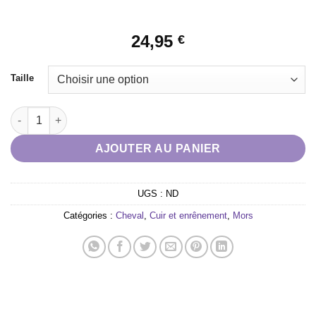
24,95
€
Taille
quantité de MORS DROIT CAOUTCHOUC SOUPLE
AJOUTER AU PANIER
UGS :
ND
Catégories :
Cheval
,
Cuir et enrênement
,
Mors