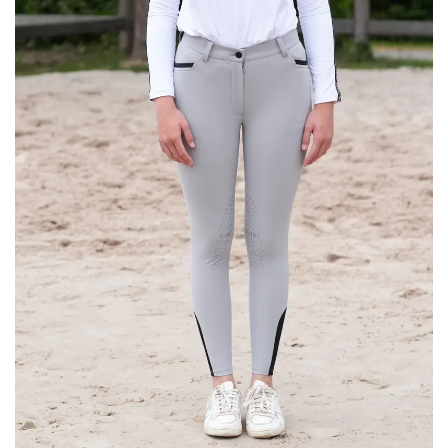
Ajouter
à la liste
de
souhaits