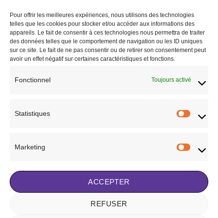
Ajouter
Ajouter
Pour offrir les meilleures expériences, nous utilisons des technologies
à la liste
à la liste
telles que les cookies pour stocker et/ou accéder aux informations des
de
de
appareils. Le fait de consentir à ces technologies nous permettra de traiter
souhaits
souhaits
des données telles que le comportement de navigation ou les ID uniques
sur ce site. Le fait de ne pas consentir ou de retirer son consentement peut
avoir un effet négatif sur certaines caractéristiques et fonctions.
Fonctionnel
Toujours activé
BLOUSONS ET VESTES
BLOUSONS ET VESTES
Blouson Pénélope Step vert
Manteau winter Performance
foncé
Opal
Statistiques
Statisti
169,00
€
229,95
€
CHOIX DES OPTIONS
CHOIX DES OPTIONS
Ce
Ce
Marketing
Marketi
produit
produit
Ajouter à la liste de
Ajouter à la liste de
a
a
souhaits
souhaits
plusieurs
plusieurs
ACCEPTER
variations.
variations.
Les
Les
REFUSER
Visa
Stripe
MasterCard
options
options
peuvent
peuvent