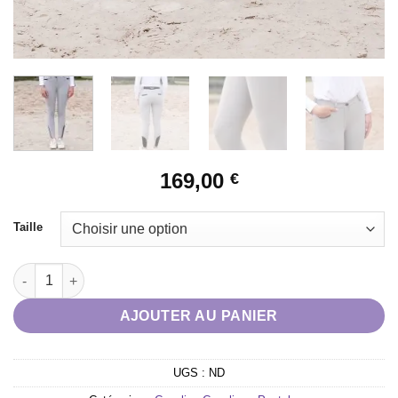
169,00
€
Taille
quantité de Pantalon Le Sabotier "Victorine" gris
AJOUTER AU PANIER
UGS :
ND