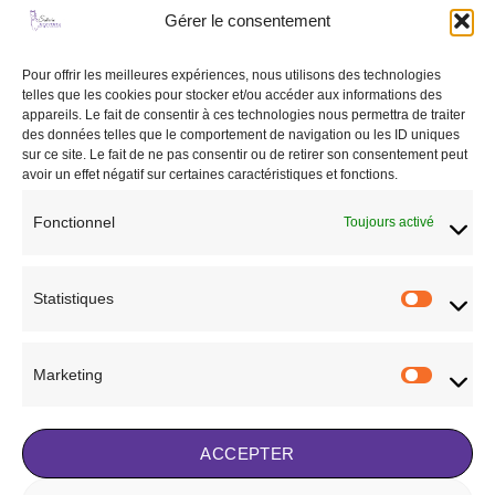
Gérer le consentement
Pour offrir les meilleures expériences, nous utilisons des technologies
Ajouter
Ajouter
telles que les cookies pour stocker et/ou accéder aux informations des
à la liste
à la liste
appareils. Le fait de consentir à ces technologies nous permettra de traiter
de
de
des données telles que le comportement de navigation ou les ID uniques
souhaits
souhaits
sur ce site. Le fait de ne pas consentir ou de retirer son consentement peut
avoir un effet négatif sur certaines caractéristiques et fonctions.
Fonctionnel
Toujours activé
CHEVAL
CHEVAL
Rênes rembourées
Bonnet Kentucky
Statistiques
Statisti
80,00
€
30,00
€
AJOUTER AU PANIER
AJOUTER AU PANIER
Marketing
Marketi
Ajouter à la liste de
Ajouter à la liste de
souhaits
souhaits
ACCEPTER