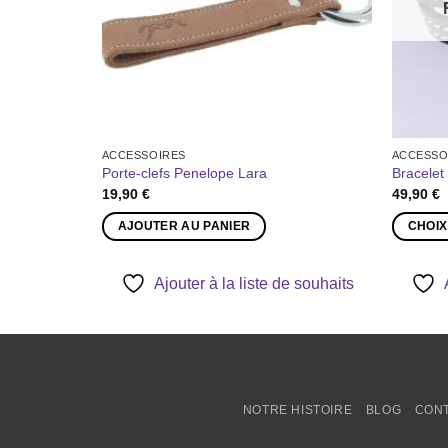
OCK
ACCESSOIRES
ACCESSO
le Fehmarn
Porte-clefs Penelope Lara
Bracelet
19,90
€
49,90
€
AJOUTER AU PANIER
CHOIX
Ce
produit
Ajouter à la liste de souhaits
a
e souhaits
plusieurs
variation
Les
options
NOTRE HISTOIRE
BLOG
CON
peuvent
être