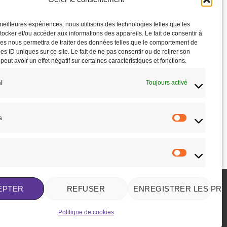
K
RUPTURE DE STOCK
s meilleures expériences, nous utilisons des technologies telles que les
tocker et/ou accéder aux informations des appareils. Le fait de consentir à
es nous permettra de traiter des données telles que le comportement de
es ID uniques sur ce site. Le fait de ne pas consentir ou de retirer son
ut avoir un effet négatif sur certaines caractéristiques et fonctions.
CAVALIER
l
Toujours activé
ir
Veste concours Lina bleu profond
89,95
€
CHOIX DES OPTIONS
s
Statistique
Ce
produit
uhaits
Ajouter à la liste de souhaits
a
Marketing
plusieurs
variations.
Les
EPTER
REFUSER
ENREGISTRER LES PR
options
KIES (UE)
MENTIONS LÉGALES
peuvent
Politique de cookies
être