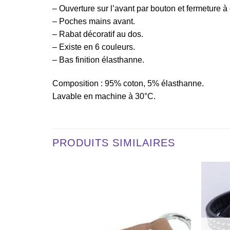
– Ouverture sur l’avant par bouton et fermeture à 
– Poches mains avant.
– Rabat décoratif au dos.
– Existe en 6 couleurs.
– Bas finition élasthanne.
Composition : 95% coton, 5% élasthanne.
Lavable en machine à 30°C.
PRODUITS SIMILAIRES
Ajouter
Ajouter
à la liste
à la liste
de
de
souhaits
souhaits