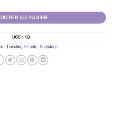
WORLD "Alexandrie" enfant bleu
JOUTER AU PANIER
UGS :
ND
es :
Cavalier
,
Enfants
,
Pantalons