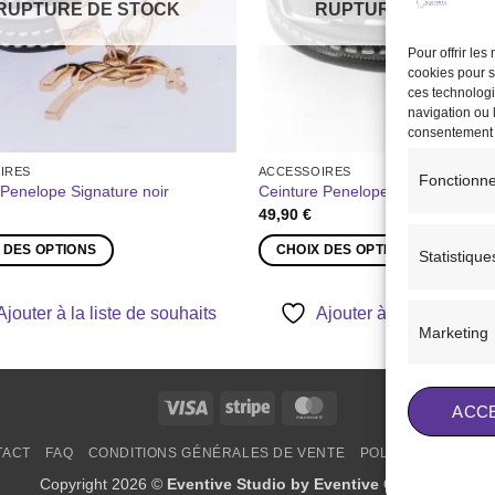
RUPTURE DE STOCK
RUPTURE DE STOC
Pour offrir le
cookies pour s
ces technologi
navigation ou l
consentement pe
IRES
ACCESSOIRES
Fonctionne
 Penelope Signature noir
Ceinture Penelope Point Sellier no
49,90
€
 DES OPTIONS
CHOIX DES OPTIONS
Statistique
Ce
produit
Ajouter à la liste de souhaits
Ajouter à la liste de so
a
Marketing
plusieurs
s.
variations.
Les
Visa
Stripe
MasterCard
ACC
options
TACT
FAQ
CONDITIONS GÉNÉRALES DE VENTE
POLITIQUE DE COO
peuvent
être
Copyright 2026 ©
Eventive Studio by Eventive Creations