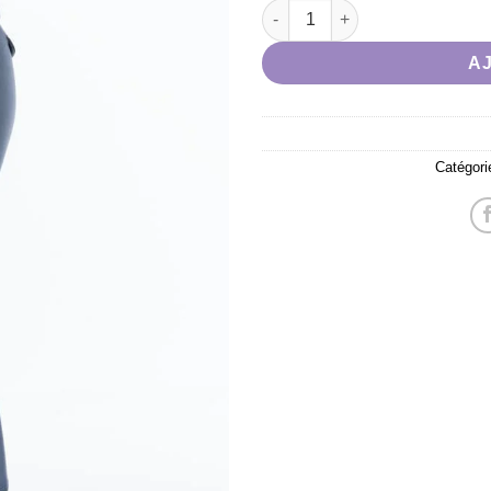
souhaits
quantité de Pantalon RIDING 
A
Catégori