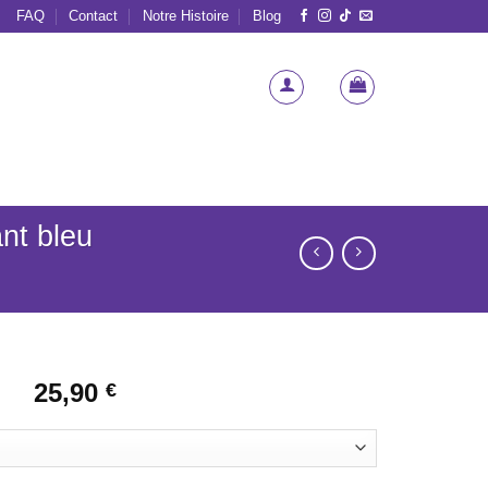
FAQ
Contact
Notre Histoire
Blog
nt bleu
25,90
€