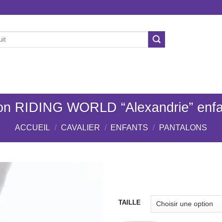
ÉCURIE
CHIENS
NOS MARQUES
OCCASION
on RIDING WORLD “Alexandrie” enfa
ACCUEIL
/
CAVALIER
/
ENFANTS
/
PANTALONS
Ajouter
TAILLE
à la liste
de