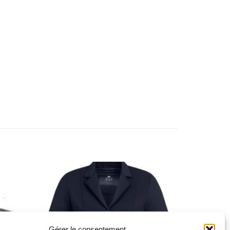
Ajouter
Ajouter
à la liste
à la liste
de
de
souhaits
souhaits
Gérer le consentement