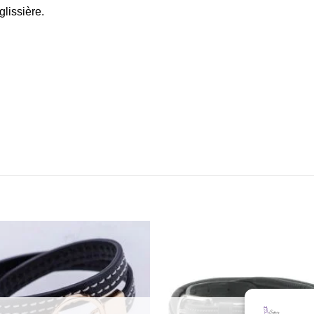
glissière.
Ajouter
à la liste
de
souhaits