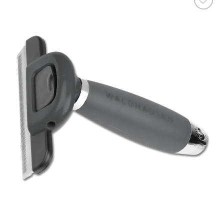
Ajouter
à la liste
de
souhaits