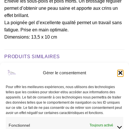
Enlève les sous-poils et poils morts. Un brossage régulier
permet d’obtenir une peau saine et apporte aux crins un
effet brillant.
La poignée gel d’excellente qualité permet un travail sans
fatigue. Prise en main optimale.
Dimensions: 13,5 x 10 cm
PRODUITS SIMILAIRES
Gérer le consentement
Ajouter
Ajouter
à la liste
à la liste
Pour offrir les meilleures expériences, nous utilisons des technologies
de
de
telles que les cookies pour stocker et/ou accéder aux informations des
souhaits
souhaits
appareils. Le fait de consentir à ces technologies nous permettra de traiter
des données telles que le comportement de navigation ou les ID uniques
sur ce site. Le fait de ne pas consentir ou de retirer son consentement peut
avoir un effet négatif sur certaines caractéristiques et fonctions.
Fonctionnel
Toujours activé
COMPLÉMENTS ALIMENTAIRES
CAVALIER