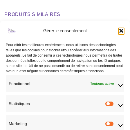
PRODUITS SIMILAIRES
Gérer le consentement
Ajouter
Ajouter
à la liste
à la liste
Pour offrir les meilleures expériences, nous utilisons des technologies
de
de
telles que les cookies pour stocker et/ou accéder aux informations des
souhaits
souhaits
appareils. Le fait de consentir à ces technologies nous permettra de traiter
RUPTURE DE STOCK
RUPTURE DE STOCK
des données telles que le comportement de navigation ou les ID uniques
sur ce site. Le fait de ne pas consentir ou de retirer son consentement peut
avoir un effet négatif sur certaines caractéristiques et fonctions.
Fonctionnel
Toujours activé
CAVALIER
ACCESSOIRES
Veste concours Lina bleu
Pochette Penelope Emma
profond
cognac
89,95
€
79,90
€
Statistiques
Statisti
CHOIX DES OPTIONS
LIRE LA SUITE
Ce
Marketing
produit
Marketi
Ajouter à la liste de
Ajouter à la liste de
a