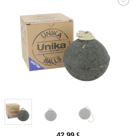
Ajouter
à la liste
de
souhaits
42,99
€