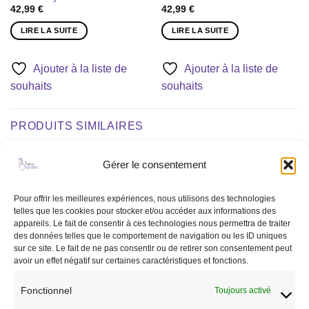
42,99
€
42,99
€
LIRE LA SUITE
LIRE LA SUITE
Ajouter à la liste de
Ajouter à la liste de
souhaits
souhaits
PRODUITS SIMILAIRES
Gérer le consentement
Ajouter
Ajouter
à la liste
à la liste
Pour offrir les meilleures expériences, nous utilisons des technologies
de
de
telles que les cookies pour stocker et/ou accéder aux informations des
souhaits
souhaits
appareils. Le fait de consentir à ces technologies nous permettra de traiter
des données telles que le comportement de navigation ou les ID uniques
sur ce site. Le fait de ne pas consentir ou de retirer son consentement peut
avoir un effet négatif sur certaines caractéristiques et fonctions.
Fonctionnel
Toujours activé
MATÉRIEL
CAVALIER