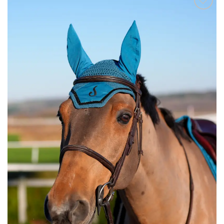
Ajouter
à la liste
de
souhaits