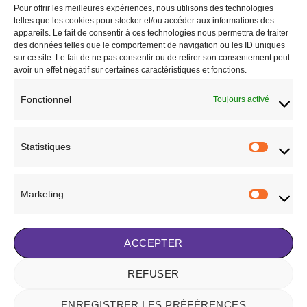
Ajouter
Ajouter
Pour offrir les meilleures expériences, nous utilisons des technologies
à la liste
à la liste
telles que les cookies pour stocker et/ou accéder aux informations des
de
de
appareils. Le fait de consentir à ces technologies nous permettra de traiter
souhaits
souhaits
des données telles que le comportement de navigation ou les ID uniques
sur ce site. Le fait de ne pas consentir ou de retirer son consentement peut
avoir un effet négatif sur certaines caractéristiques et fonctions.
Fonctionnel
Toujours activé
CHEVAL
BONNETS CHEVAUX
Bonnet pour chevaux Pénélope
Guêtres Lamicell Elite marron
Soundless strass marine
59,99
€
Statistiques
Statisti
49,00
€
CHOIX DES OPTIONS
CHOIX DES OPTIONS
Ce
Ce
Marketing
produit
Marketi
Ajouter à la liste de
produit
a
Ajouter à la liste de
souhaits
a
plusieurs
souhaits
plusieurs
variations.
ACCEPTER
variations.
Les
Les
options
REFUSER
Visa
Stripe
MasterCard
options
peuvent
peuvent
être
ENREGISTRER LES PRÉFÉRENCES
NOTRE HISTOIRE
BLOG
CONTACT
FAQ
être