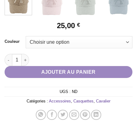
25,00
€
Couleur
quantité de Casquette Pénélope "Naomi"
AJOUTER AU PANIER
UGS :
ND
Catégories :
Accessoires
,
Casquettes
,
Cavalier