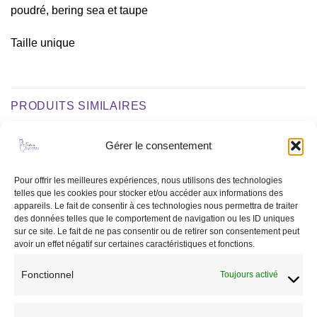
poudré, bering sea et taupe
Taille unique
PRODUITS SIMILAIRES
Gérer le consentement
Ajouter
Ajouter
à la liste
à la liste
Pour offrir les meilleures expériences, nous utilisons des technologies
de
de
telles que les cookies pour stocker et/ou accéder aux informations des
souhaits
souhaits
appareils. Le fait de consentir à ces technologies nous permettra de traiter
RUPTURE DE STOCK
RUPTURE DE STOCK
des données telles que le comportement de navigation ou les ID uniques
sur ce site. Le fait de ne pas consentir ou de retirer son consentement peut
avoir un effet négatif sur certaines caractéristiques et fonctions.
Fonctionnel
Toujours activé
CAVALIER
CASQUES ET BOMBES
Veste concours Pénélope
CASQUE SWING LADY SHINE
Calista marine
NOIR MAT