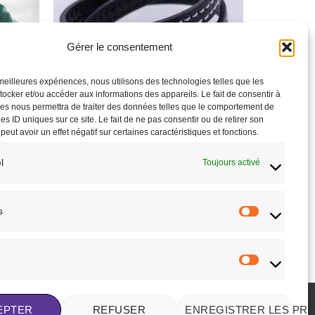
à la liste
à la liste
de
de
souhaits
souhaits
Gérer le consentement
RUPTURE DE STOCK
s meilleures expériences, nous utilisons des technologies telles que les
tocker et/ou accéder aux informations des appareils. Le fait de consentir à
es nous permettra de traiter des données telles que le comportement de
es ID uniques sur ce site. Le fait de ne pas consentir ou de retirer son
ut avoir un effet négatif sur certaines caractéristiques et fonctions.
ACCESSOIRES
l
Toujours activé
é
Bracelet Penelope Signature noir
49,90
€
CHOIX DES OPTIONS
s
Statistique
Ce
produit
uhaits
Ajouter à la liste de souhaits
a
Marketing
plusieurs
variations.
Les
EPTER
REFUSER
ENREGISTRER LES PR