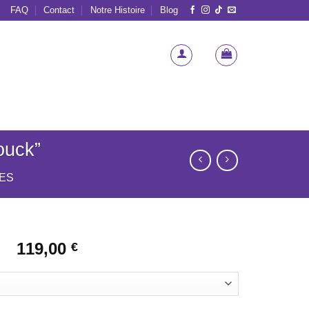
FAQ
Contact
Notre Histoire
Blog
uck”
ES
119,00
€