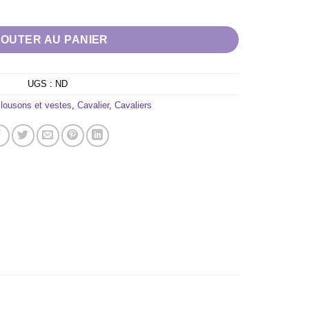
manche PENELOPE "Anouck"
JOUTER AU PANIER
UGS :
ND
lousons et vestes
,
Cavalier
,
Cavaliers