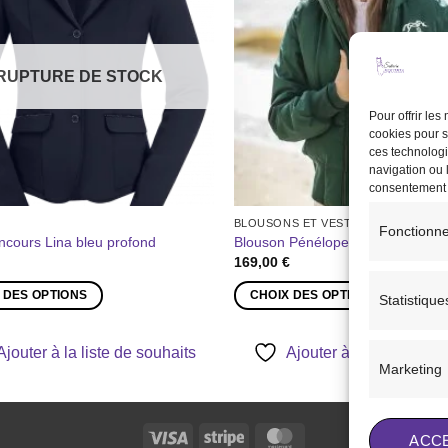
à la liste
de
souhaits
RUPTURE DE STOCK
Pour offrir le
cookies pour s
ces technologi
navigation ou l
consentement pe
BLOUSONS ET VESTES
Fonctionne
ncours Lina bleu profond
Blouson Pénélope Step vert fonc
169,00
€
 DES OPTIONS
CHOIX DES OPTIONS
Statistique
Ce
produit
Ajouter à la liste de souhaits
Ajouter à la liste de so
a
Marketing
plusieurs
s.
variations.
Les
Visa
Stripe
MasterCard
ACC