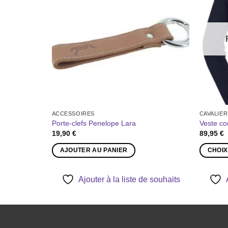
à la liste
à la liste
de
de
souhaits
souhaits
OCK
ACCESSOIRES
CAVALIER
le Fehmarn
Porte-clefs Penelope Lara
Veste co
19,90
€
89,95
€
AJOUTER AU PANIER
CHOIX
Ce
produit
Ajouter à la liste de souhaits
a
e souhaits
plusieurs
variation
Les