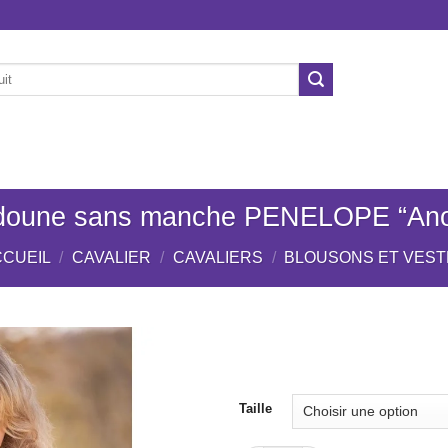
ÉCURIE
CHIENS
NOS MARQUES
OCCASION
doune sans manche PENELOPE “Ano
CUEIL
/
CAVALIER
/
CAVALIERS
/
BLOUSONS ET VEST
Ajouter
Taille
à la liste
de