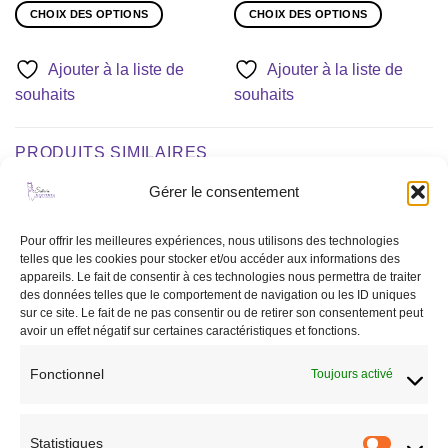
CHOIX DES OPTIONS
CHOIX DES OPTIONS
Ce
Ce
produit
produit
Ajouter à la liste de
Ajouter à la liste de
a
a
souhaits
souhaits
plusieurs
plusieurs
variations.
variations.
Les
Les
PRODUITS SIMILAIRES
options
options
peuvent
peuvent
Gérer le consentement
être
être
choisies
choisies
Ajouter
Ajouter
Pour offrir les meilleures expériences, nous utilisons des technologies
sur
sur
à la liste
à la liste
telles que les cookies pour stocker et/ou accéder aux informations des
de
de
la
la
appareils. Le fait de consentir à ces technologies nous permettra de traiter
souhaits
souhaits
page
page
des données telles que le comportement de navigation ou les ID uniques
du
du
sur ce site. Le fait de ne pas consentir ou de retirer son consentement peut
avoir un effet négatif sur certaines caractéristiques et fonctions.
produit
produit
Fonctionnel
Toujours activé
CHEVAL
CHEVAL
Protège boulet Elite Air Young
Guêtres Zandona Sensitive +
marron
marron
Statistiques