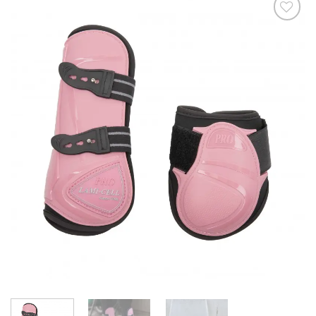
Ajouter
à la liste
de
souhaits