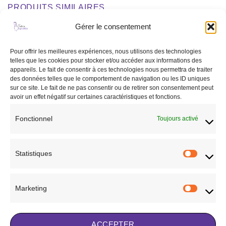
PRODUITS SIMILAIRES
Gérer le consentement
Ajouter
Ajouter
Pour offrir les meilleures expériences, nous utilisons des technologies
à la liste
à la liste
telles que les cookies pour stocker et/ou accéder aux informations des
de
de
appareils. Le fait de consentir à ces technologies nous permettra de traiter
souhaits
souhaits
des données telles que le comportement de navigation ou les ID uniques
RUPTURE DE STOCK
sur ce site. Le fait de ne pas consentir ou de retirer son consentement peut
avoir un effet négatif sur certaines caractéristiques et fonctions.
Fonctionnel
Toujours activé
CHEVAL
CHEVAL
Martingale à anneaux HFI
Guêtres Zandona Carbon chic
marron
199,90
€
Statistiques
Statisti
39,00
€
CHOIX DES OPTIONS
CHOIX DES OPTIONS
Ce
Ce
Marketing
produit
Marketi
Ajouter à la liste de
produit
a
Ajouter à la liste de
souhaits
a
plusieurs
souhaits
plusieurs
variations.
ACCEPTER