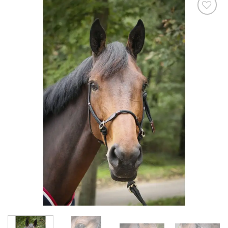
Ajouter
à la liste
de
souhaits