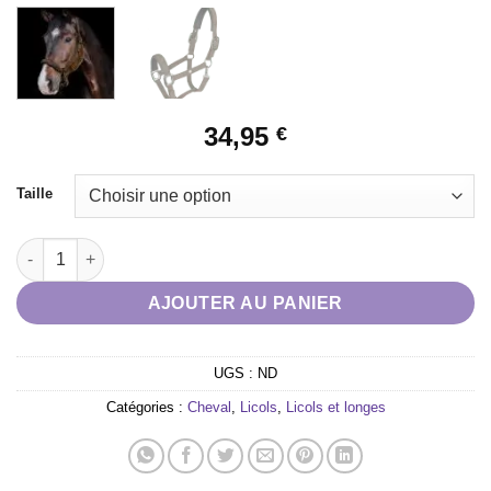
34,95
€
Taille
quantité de Licol St. Gallen kaki
AJOUTER AU PANIER
UGS :
ND
Catégories :
Cheval
,
Licols
,
Licols et longes