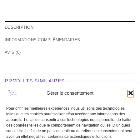
DESCRIPTION
INFORMATIONS COMPLÉMENTAIRES
AVIS (0)
PRODUITS SIMILAIRES
Gérer le consentement
Ajouter
Ajouter
Pour offrir les meilleures expériences, nous utilisons des technologies
à la liste
à la liste
telles que les cookies pour stocker et/ou accéder aux informations des
de
de
appareils. Le fait de consentir à ces technologies nous permettra de traiter
souhaits
souhaits
des données telles que le comportement de navigation ou les ID uniques
RUPTURE DE STOCK
sur ce site. Le fait de ne pas consentir ou de retirer son consentement peut
avoir un effet négatif sur certaines caractéristiques et fonctions.