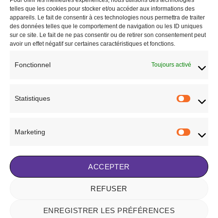
Pour offrir les meilleures expériences, nous utilisons des technologies
à la liste
à la liste
telles que les cookies pour stocker et/ou accéder aux informations des
de
de
appareils. Le fait de consentir à ces technologies nous permettra de traiter
souhaits
souhaits
des données telles que le comportement de navigation ou les ID uniques
sur ce site. Le fait de ne pas consentir ou de retirer son consentement peut
avoir un effet négatif sur certaines caractéristiques et fonctions.
Fonctionnel
Toujours activé
CHEVAL
CHEVAL
Guêtres Zandona Sensitive +
Licol Grooming HFI cuir noir
noir
73,00
€
Statistiques
Statisti
118,90
€
CHOIX DES OPTIONS
CHOIX DES OPTIONS
Ce
Ce
Marketing
produit
Marketi
Ajouter à la liste de
produit
a
Ajouter à la liste de
souhaits
a
plusieurs
souhaits
plusieurs
variations.
ACCEPTER
variations.
Les
Les
options
REFUSER
Visa
Stripe
MasterCard
options
peuvent
peuvent
être
ENREGISTRER LES PRÉFÉRENCES
NOTRE HISTOIRE
BLOG
CONTACT
FAQ
être
choisies
CONDITIONS GÉNÉRALES DE VENTE