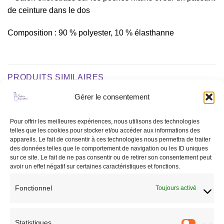
de ceinture dans le dos
Composition : 90 % polyester, 10 % élasthanne
PRODUITS SIMILAIRES
Gérer le consentement
Ajouter
Ajouter
Pour offrir les meilleures expériences, nous utilisons des technologies
à la liste
à la liste
telles que les cookies pour stocker et/ou accéder aux informations des
de
de
appareils. Le fait de consentir à ces technologies nous permettra de traiter
souhaits
souhaits
des données telles que le comportement de navigation ou les ID uniques
sur ce site. Le fait de ne pas consentir ou de retirer son consentement peut
avoir un effet négatif sur certaines caractéristiques et fonctions.
Fonctionnel
Toujours activé
CAVALIER
CAVALIER
Veste concours Lina noir
Pantalon John GEM dark navy
89,95
€
129,00
€
Statistiques