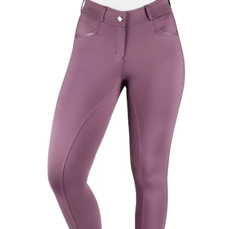
Ajouter
à la liste
de
souhaits