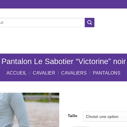
ÉCURIE
CHIENS
NOS MARQUES
OCCASION
Pantalon Le Sabotier “Victorine” noir
ACCUEIL
/
CAVALIER
/
CAVALIERS
/
PANTALONS
Ajouter
Taille
à la liste
de