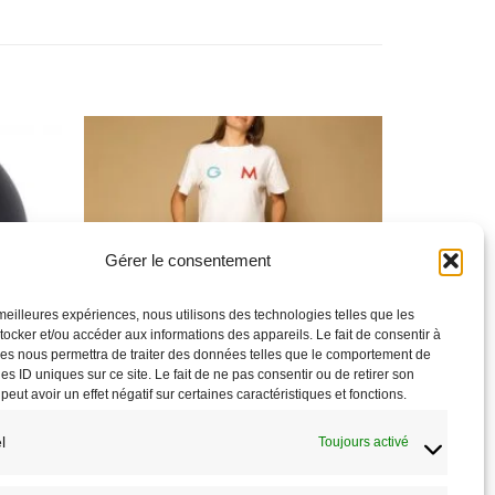
Ajouter
Ajouter
à la liste
à la liste
de
de
souhaits
souhaits
Gérer le consentement
s meilleures expériences, nous utilisons des technologies telles que les
tocker et/ou accéder aux informations des appareils. Le fait de consentir à
es nous permettra de traiter des données telles que le comportement de
es ID uniques sur ce site. Le fait de ne pas consentir ou de retirer son
ut avoir un effet négatif sur certaines caractéristiques et fonctions.
CAVALIER
l
Toujours activé
 NOIR
Pantalon John GEM dark navy
129,00
€