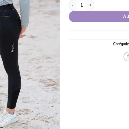
souhaits
quantité de Pantalon Le Saboti
A
Catégorie