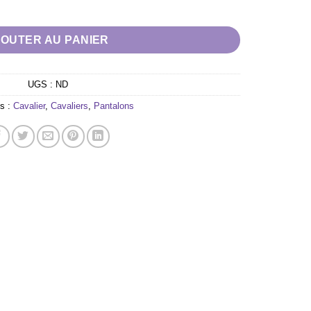
er "Victorine" noir
JOUTER AU PANIER
UGS :
ND
s :
Cavalier
,
Cavaliers
,
Pantalons