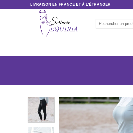
Passer
LIVRAISON EN FRANCE ET À L'ÉTRANGER
au
contenu
Recherche
pour :
ACCUEIL
CAVALIER
CHEVAL
SOINS & 