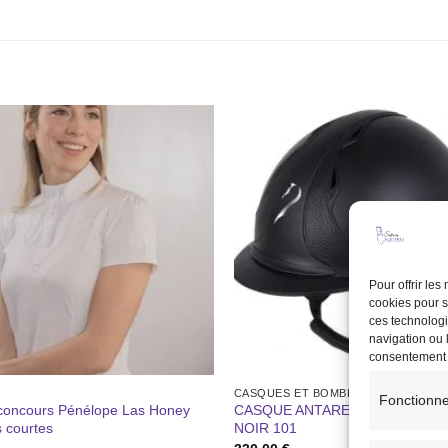
Ajouter
à la liste
de
souhaits
Pour offrir le
cookies pour s
ces technologi
navigation ou l
consentement pe
CASQUES ET BOMBES
Fonctionne
 concours Pénélope Las Honey
CASQUE ANTARES REFERENCE
 courtes
NOIR 101