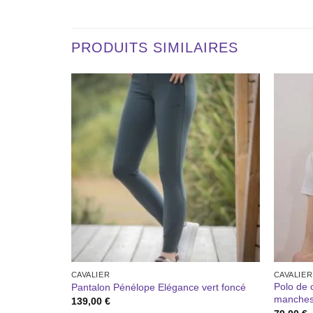
PRODUITS SIMILAIRES
Ajouter
Ajouter
à la liste
à la liste
de
de
souhaits
souhaits
CAVALIER
CAVALIER
Polo de
ognac
Pantalon Pénélope Elégance vert foncé
manches
139,00
€