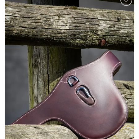
Ajouter
à la liste
de
souhaits