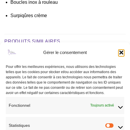
Boucles inox à rouleau
Surpiqûres crème
PRODUITS SIMILAIRES
Gérer le consentement
Ajouter
Ajouter
Pour offrir les meilleures expériences, nous utilisons des technologies
à la liste
à la liste
telles que les cookies pour stocker et/ou accéder aux informations des
de
de
appareils. Le fait de consentir à ces technologies nous permettra de traiter
souhaits
souhaits
des données telles que le comportement de navigation ou les ID uniques
sur ce site. Le fait de ne pas consentir ou de retirer son consentement peut
avoir un effet négatif sur certaines caractéristiques et fonctions.
Fonctionnel
Toujours activé
CHEVAL
CHEVAL
Martingale professional
Mors à aiguille massif
WALDHAUSEN X-line
37,95
€
Statistiques
Statisti
54,95
€