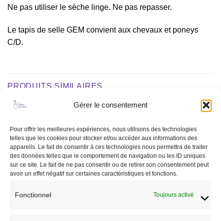
Ne pas utiliser le sèche linge. Ne pas repasser.
Le tapis de selle GEM convient aux chevaux et poneys
C/D.
PRODUITS SIMILAIRES
Gérer le consentement
Ajouter
Ajouter
Pour offrir les meilleures expériences, nous utilisons des technologies
à la liste
à la liste
telles que les cookies pour stocker et/ou accéder aux informations des
de
de
appareils. Le fait de consentir à ces technologies nous permettra de traiter
souhaits
souhaits
des données telles que le comportement de navigation ou les ID uniques
sur ce site. Le fait de ne pas consentir ou de retirer son consentement peut
avoir un effet négatif sur certaines caractéristiques et fonctions.
Fonctionnel
Toujours activé
CHEVAL
CHEVAL
Guêtres Zandona Elite Air
Protège boulet basic