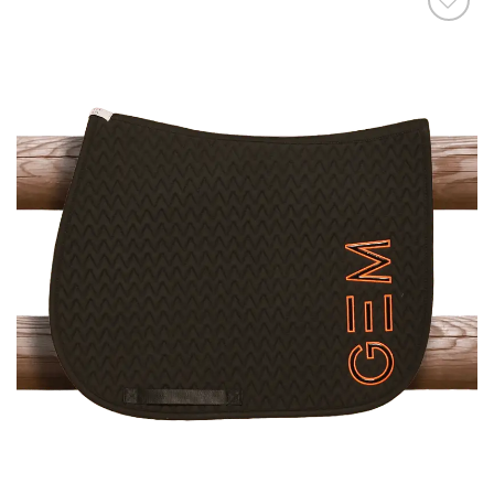
Ajouter
à la liste
de
souhaits