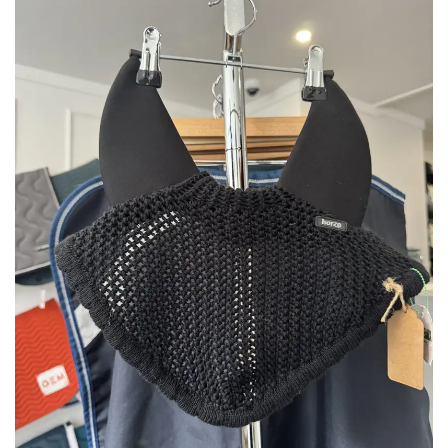
Ajouter
à la liste
de
souhaits