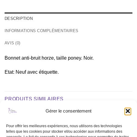
DESCRIPTION
INFORMATIONS COMPLÉMENTAIRES
AVIS (0)
Bonnet anti-bruit horze, taille poney. Noir.
Etat: Neuf avec étiquette.
PRODUITS SIMILAIRES
Gérer le consentement
Ajouter
Ajouter
Pour offrir les meilleures expériences, nous utilisons des technologies
à la liste
à la liste
telles que les cookies pour stocker et/ou accéder aux informations des
de
de