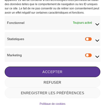
appareils. Le fait de consentir à ces technologies nous permettra de traiter
souhaits
souhaits
des données telles que le comportement de navigation ou les ID uniques
sur ce site. Le fait de ne pas consentir ou de retirer son consentement peut
avoir un effet négatif sur certaines caractéristiques et fonctions.
Fonctionnel
Toujours activé
CAVALIER
CAVALIER
Pantalon Penelope
Pantalon Equithème
60,00
€
5,00
€
Statistiques
Statisti
AJOUTER AU PANIER
AJOUTER AU PANIER
Marketing
Marketi
Ajouter à la liste de
Ajouter à la liste de
souhaits
souhaits
ACCEPTER
REFUSER
Visa
Stripe
MasterCard
ENREGISTRER LES PRÉFÉRENCES
NOTRE HISTOIRE
BLOG
CONTACT
FAQ
CONDITIONS GÉNÉRALES DE VENTE
POLITIQUE DE COOKIES (UE)
MENTIONS LÉGALES
Politique de cookies