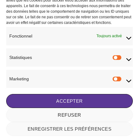
telles que les cookies pour stocker et/ou accéder aux informations des
de
de
appareils. Le fait de consentir à ces technologies nous permettra de traiter
souhaits
souhaits
des données telles que le comportement de navigation ou les ID uniques
sur ce site. Le fait de ne pas consentir ou de retirer son consentement peut
avoir un effet négatif sur certaines caractéristiques et fonctions.
Fonctionnel
Toujours activé
CAVALIER
CAVALIER
Polo de concours Fouganza
Pantalon Fouganza
12,00
€
7,00
€
Statistiques
Statisti
AJOUTER AU PANIER
AJOUTER AU PANIER
Marketing
Marketi
Ajouter à la liste de
Ajouter à la liste de
souhaits
souhaits
ACCEPTER
REFUSER
Visa
Stripe
MasterCard
ENREGISTRER LES PRÉFÉRENCES
NOTRE HISTOIRE
BLOG
CONTACT
FAQ
CONDITIONS GÉNÉRALES DE VENTE
POLITIQUE DE COOKIES (UE)
MENTIONS LÉGALES